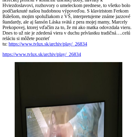
Hviezdoslavovi, rozhovory o umeleckom prednese, to všetko bolo
podčiarknuté našou hudobnou výpoveďou. S klaviristom Ferkom
Bálešom, mojim spolužiakom z VŠ, interpretujeme známe jazzové
štandardy, ale aj šansón Láska svätá z pera mojej mamy, Marcely
Prekopovej, ktorej vďačím za to, že mi ako matka odovzdala vieru.
Dnes to už nie je zdedená viera v duchu prívlastku tradičná….celú
reláciu si môžete pozrieť
tu:
https://www.tvlux.sk/archiv/play/_26834
https://www.tvlux.sk/archiv/play/_26834