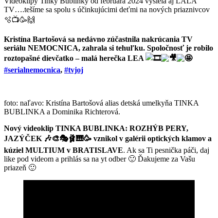
Videoklipy Tinky Bublinky od februára 2024 vysiela aj LALA
TV….tešíme sa spolu s účinkujúcimi deťmi na nových priaznivcov
🫧📺🥳🙌
Kristína Bartošová sa nedávno zúčastnila nakrúcania TV
seriálu NEMOCNICA, zahrala si tehuľku. Spoločnosť je robilo
roztopašné dievčatko – malá herečka LEA
#serialnemocnica
,
#tvjoj
foto: naľavo: Kristína Bartošová alias detská umelkyňa TINKA
BUBLINKA a Dominika Richterová.
Nový videoklip TINKA BUBLINKA: ROZHÝB PERY,
JAZÝČEK 🎶🎨🎭🩰🎹🥳 vznikol v galérii optických klamov a
kúziel MULTIUM v BRATISLAVE
. Ak sa Ti pesnička páči, daj
like pod videom a prihlás sa na yt odber 🙂 Ďakujeme za Vašu
priazeň 🙂