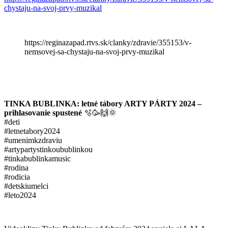
chystaju-na-svoj-prvy-muzikal
https://reginazapad.rtvs.sk/clanky/zdravie/355153/v-
nemsovej-sa-chystaju-na-svoj-prvy-muzikal
TINKA BUBLINKA: letné tábory ARTY PÁRTY 2024 –
prihlasovanie spustené
🫧🥳🙌🌞
#deti
#letnetabory2024
#umenimkzdraviu
#artypartystinkoubublinkou
#tinkabublinkamusic
#rodina
#rodicia
#detskiumelci
#leto2024