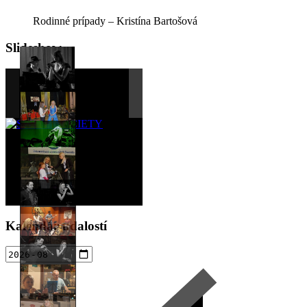
Rodinné prípady – Kristína Bartošová
Sidebar
Slideshow
Kalendár udalostí