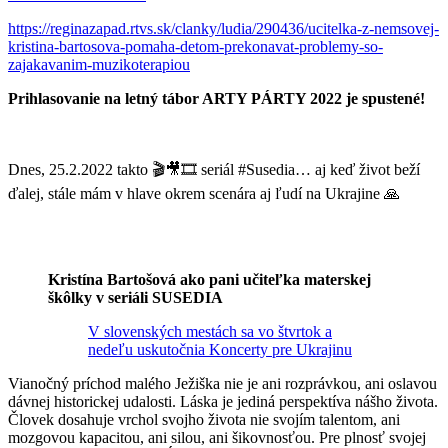
https://reginazapad.rtvs.sk/clanky/ludia/290436/ucitelka-z-nemsovej-
kristina-bartosova-pomaha-detom-prekonavat-problemy-so-
zajakavanim-muzikoterapiou
Prihlasovanie na letný tábor ARTY PÁRTY 2022 je spustené!
Dnes, 25.2.2022 takto 🎬🎥🎞 seriál #Susedia… aj keď život beží
ďalej, stále mám v hlave okrem scenára aj ľudí na Ukrajine 🙏
Kristína Bartošová ako pani učiteľka materskej
škôlky v seriáli SUSEDIA
V slovenských mestách sa vo štvrtok a
nedeľu uskutočnia Koncerty pre Ukrajinu
Vianočný príchod malého Ježiška nie je ani rozprávkou, ani oslavou
dávnej historickej udalosti. Láska je jediná perspektíva nášho života.
Človek dosahuje vrchol svojho života nie svojím talentom, ani
mozgovou kapacitou, ani silou, ani šikovnosťou. Pre plnosť svojej