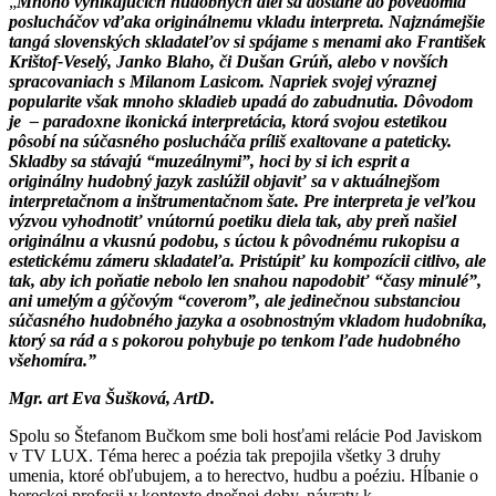
„
Mnoho vynikajúcich hudobných diel sa dostane do povedomia
poslucháčov vďaka originálnemu vkladu interpreta. Najznámejšie
tangá slovenských skladateľov si spájame s menami ako František
Krištof-Veselý, Janko Blaho, či Dušan Grúň, alebo v novších
spracovaniach s Milanom Lasicom. Napriek svojej výraznej
popularite však mnoho skladieb upadá do zabudnutia. Dôvodom
je – paradoxne ikonická interpretácia, ktorá svojou estetikou
pôsobí na súčasného poslucháča príliš exaltovane a pateticky.
Skladby sa stávajú “muzeálnymi”, hoci by si ich esprit a
originálny hudobný jazyk zaslúžil objaviť sa v aktuálnejšom
interpretačnom a inštrumentačnom šate. Pre interpreta je veľkou
výzvou vyhodnotiť vnútornú poetiku diela tak, aby preň našiel
originálnu a vkusnú podobu, s úctou k pôvodnému rukopisu a
estetickému zámeru skladateľa. Pristúpiť ku kompozícii citlivo, ale
tak, aby ich poňatie nebolo len snahou napodobiť “časy minulé”,
ani umelým a gýčovým “coverom”, ale jedinečnou substanciou
súčasného hudobného jazyka a osobnostným vkladom hudobníka,
ktorý sa rád a s pokorou pohybuje po tenkom ľade hudobného
všehomíra.”
Mgr. art Eva Šušková, ArtD.
Spolu so Štefanom Bučkom sme boli hosťami relácie Pod Javiskom
v TV LUX. Téma herec a poézia tak prepojila všetky 3 druhy
umenia, ktoré obľubujem, a to herectvo, hudbu a poéziu. Hĺbanie o
hereckej profesii v kontexte dnešnej doby, návraty k