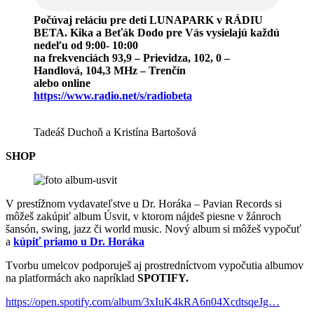
Počúvaj reláciu pre deti LUNAPARK v RÁDIU
BETA. Kika a Beťák Dodo pre Vás vysielajú každú
nedeľu od 9:00- 10:00
na frekvenciách 93,9 – Prievidza, 102, 0 –
Handlová, 104,3 MHz – Trenčín
alebo online
https://www.radio.net/s/radiobeta
Tadeáš Duchoň a Kristína Bartošová
SHOP
V prestížnom vydavateľstve u Dr. Horáka – Pavian Records si
môžeš zakúpiť album Úsvit, v ktorom nájdeš piesne v žánroch
šansón, swing, jazz či world music. Nový album si môžeš vypočuť
a
kúpiť priamo u Dr. Horáka
Tvorbu umelcov podporuješ aj prostredníctvom vypočutia albumov
na platformách ako napríklad
SPOTIFY.
https://open.spotify.com/album/3xIuK4kRA6n04XcdtsqeJg…