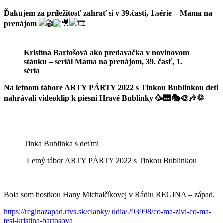
Ďakujem za príležitosť zahrať si v 39.časti, 1.série – Mama na
prenájom
Kristína Bartošová ako predavačka v novinovom
stánku – seriál Mama na prenájom, 39. časť, 1.
séria
Na letnom tábore ARTY PÁRTY 2022 s Tinkou Bublinkou deti
nahrávali videoklip k piesni Hravé Bublinky 🥳🎹🎭🎨🎶🌞
Tinka Bublinka s deťmi
Letný tábor ARTY PÁRTY 2022 s Tinkou Bublinkou
Bola som hostkou Hany Michalčíkovej v Rádiu REGINA – západ.
https://reginazapad.rtvs.sk/clanky/ludia/293998/co-ma-zivi-co-ma-
tesi-kristina-bartosova