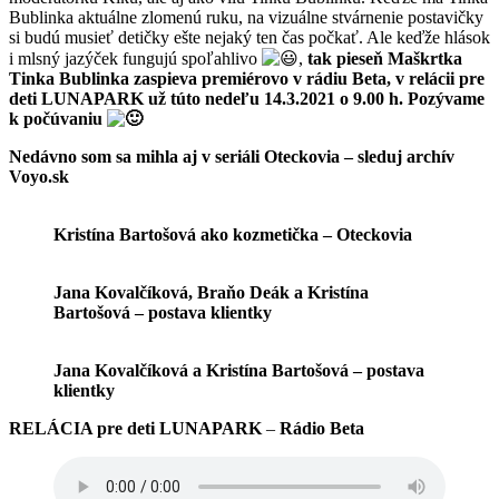
Bublinka aktuálne zlomenú ruku, na vizuálne stvárnenie postavičky
si budú musieť detičky ešte nejaký ten čas počkať. Ale keďže hlások
i mlsný jazýček fungujú spoľahlivo
,
tak pieseň Maškrtka
Tinka Bublinka zaspieva premiérovo v rádiu Beta, v relácii pre
deti LUNAPARK už túto nedeľu 14.3.2021 o 9.00 h. Pozývame
k počúvaniu
Nedávno som sa mihla aj v seriáli Oteckovia – sleduj archív
Voyo.sk
Kristína Bartošová ako kozmetička – Oteckovia
Jana Kovalčíková, Braňo Deák a Kristína
Bartošová – postava klientky
Jana Kovalčíková a Kristína Bartošová – postava
klientky
RELÁCIA pre deti LUNAPARK
–
Rádio Beta