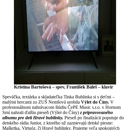
Kristína Bartošová – spev, František Báleš – klavír
Speváčka, textárka a skladateľka Tinka Bublinka si s deťmi –
malými hercami zo ZUŠ Nemšová urobila
Výlet do Číny.
V
profesionálnom nahrávacom štúdiu ČePE Music s.r.o. v Hornom
Srní nahrali ďalšiu pieseň (Výlet do Číny)
z pripravovaného
albumu pre deti Hravé bublinky.
Pieseň po finalizácii poputuje do
detského rádia Junior, z ktorého už zaznievajú detské piesne:
Maškrtka, Virtuóz, či Hravé bublinky. Prajeme veľa spokojných