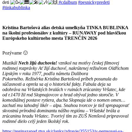
deti
#cdalbum
#pesnickypredeti
#tinkabublinka
Kristína Bartošová alias detská umelkyňa TINKA BUBLINKA
na školní profesionálov z kultúry – RUNAWAY pod hlavičkou
Európskeho kultúrneho mesta TRENČÍN 2026
Pozývame 🙂
Muzikál
Nech žijú duchovia!
vznikol na motívy českej filmovej
rodinnej rozprávky Ať žijí duchové, nakrútenej režisérom Oldřichom
Lipským v roku 1977, podľa námetu Dalibora
Pokorného. Režisérka Kristína Bartošová príbeh posunula do
súčasnosti a oprela sa aj o historické fakty. Fabula deja sa
odohráva na Vršatských bralách v ruinách zrúcaniny Vršatec, kde
od r.1470 žil rod Slopnajovcov a hrad obýval jedno storočie. V
komediálnej postave rytiera, ducha Slopnaja ide o nomen omen…
zachutí mu lahodný likér – alpa. Snahou tvorcov je tiež spropagovať
skvostnú prírodnú dominantu nášho regiónu – Vršatské brála a
zrúcaninu hradu Vršatec. Tvorivý tím zo ZUŠ Nemšová pripravoval
rodinné dielo celý jeden školský rok.
https://reginazapad.rtvs.sk/clanky/zdravie/355153/v-nemsovej-sa-