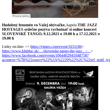
Hudobný fenomén vo Vašej obývačke,
kapela
THE JAZZ
HOSTAGES srdečne pozýva vychutnať si online koncert
SLOVENSKÉ TANGO, 9.12.2021 o 19.00 h a 17.12.2021 o
19.00 h
Linky on-line: >>
https://vimeo.com/event/1631186
>
https://www.klubluc.sk/…/slovenske-tango-the-jazz…/…
>
https://www.facebook.com/events/1064402941048758?
acontext=%7B%22source%22%3A%2229%22%2C%22ref_notif_type%