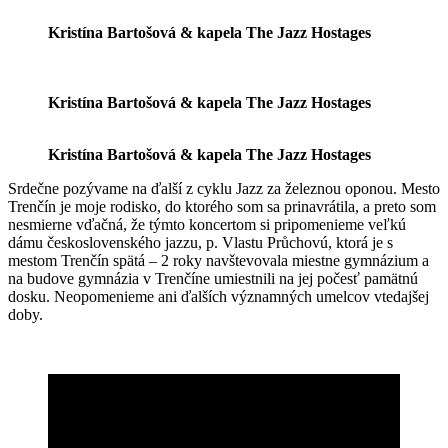
Kristína Bartošová & kapela The Jazz Hostages
Kristína Bartošová & kapela The Jazz Hostages
Kristína Bartošová & kapela The Jazz Hostages
Srdečne pozývame na ďalší z cyklu Jazz za železnou oponou. Mesto
Trenčín je moje rodisko, do ktorého som sa prinavrátila, a preto som
nesmierne vďačná, že týmto koncertom si pripomenieme veľkú
dámu československého jazzu, p. Vlastu Průchovú, ktorá je s
mestom Trenčín spätá – 2 roky navštevovala miestne gymnázium a
na budove gymnázia v Trenčíne umiestnili na jej počesť pamätnú
dosku. Neopomenieme ani ďalších významných umelcov vtedajšej
doby.