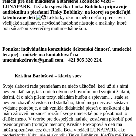
reláciu pre deti mladšieho a staršieho školského veku –
LUNAPARK.
Tiež
ako speváčka Tinka Bublinka pripravuje
audioknihu s piesňami Tinky Bublinky, na ktorej sa podieľajú
talentované deti
Lektorky okrem iného deťom predstavili
všelijaké zaujímavé, nevšedné hudobné nástroje a mašinky, ktoré
boli súčasťou záverečnej multimediálne šou.
Ponuka: individuálne konzultácie (lektorská činnosť, umelecké
terapie) – môžete ma kontaktovať na
umenimkzdraviu@gmail.com, +421 905 320 224.
Kristína Bartošová – klavír, spev
Svoje slabosti rada premieňam na niečo užitočné, keď už si s nimi
neviem dať rady, tak o nich otvorene hovorím pred svojimi žiakmi,
deťmi, či o nich píšem texty, skladám hudbu a spievam…..stále sa
neviem zbaviť závislosti od sladkého, ktoré moja nervová sústava
výdatne potrebuje, a tak vznikla didaktická pieseň o maškrtení a ja
mám zároveň možnosť rozšíriť svoje umelecké pole pôsobnosti o
ďalšie meno. V tvorbe pre dospelých naďalej zostávam pôsobiť pod
pseudonymom (rodným menom) Kristína Prekopová a deti ma
môžu spoznávať cez éter Rádia Beta v relácii LUNAPARK ako
moderátorku Kiku, ale aj ako vílu Tinku Bublinku. Keďže má Tinka