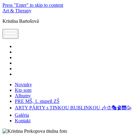
Press "Enter" to skip to content
Art & Therapy
Kristína Bartošová
open
menu
facebook
instagram
youtube
tel:+421905320224
podcast
spotify
Novinky
Kto som
Albumy
PRE MŠ, 1. stupeň ZŠ
ARTY PÁRTY s TINKOU BUBLINKOU 🎶🎨🎭🩰🎹🥳
Galéria
Kontakt