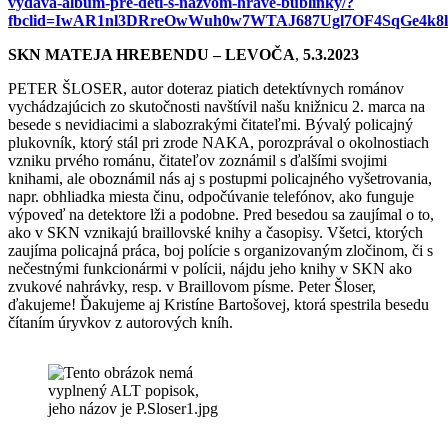
vydava-album-pre-deti-s-nazvom-hrave-bublinky/?
fbclid=IwAR1nl3DRreOwWuh0w7WTAJ687Ugl7OF4SqGe4k8
SKN MATEJA HREBENDU – LEVOČA
,
5.3.2023
PETER ŠLOSER, autor doteraz piatich detektívnych románov
vychádzajúcich zo skutočnosti navštívil našu knižnicu 2. marca na
besede s nevidiacimi a slabozrakými čitateľmi. Bývalý policajný
plukovník, ktorý stál pri zrode NAKA, porozprával o okolnostiach
vzniku prvého románu, čitateľov zoznámil s ďalšími svojimi
knihami, ale oboznámil nás aj s postupmi policajného vyšetrovania,
napr. obhliadka miesta činu, odpočúvanie telefónov, ako funguje
výpoveď na detektore lži a podobne. Pred besedou sa zaujímal o to,
ako v SKN vznikajú braillovské knihy a časopisy. Všetci, ktorých
zaujíma policajná práca, boj polície s organizovaným zločinom, či s
nečestnými funkcionármi v polícii, nájdu jeho knihy v SKN ako
zvukové nahrávky, resp. v Braillovom písme. Peter Šloser,
ďakujeme! Ďakujeme aj Kristíne Bartošovej, ktorá spestrila besedu
čítaním úryvkov z autorových kníh.