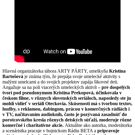
Hlavná organizátorka tábora ARTY PÁRTY, umelkyňa
Kristína
Bartošová
je známa tým, že prepája svoje umelecké aktivity s
malými umelcami a do svojich projektov zapája šikovné deti.
Angažuje sa na poli viacerých umeleckých aktivít
– pre dospelých
tvorí pod pseudonymom Kristína Prekopová, účinkovala v
českom filme, v rôznych slovenských seriáloch, naposledy ste ju
mohli vidieť v seriáli Oteckovia. Skúsenosti má s tvorbou textov,
hudby, s reklamou, dabingom, prácou v komerčných rádiách i
v TV, načítavaním audiokníh, často je pozývaná zasadnúť do
porotcovského kresla rôznych detských súťaží, moderuje rôzne
komerčné i charitatívne akcie.
Aktuálne ako autorka, moderátorka
a scenáristka pracuje v bojnickom Rádiu BETA a
pripravuje