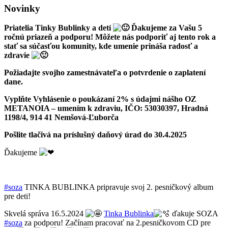
Novinky
Priatelia Tinky Bublinky a detí
Ďakujeme za Vašu 5
ročnú priazeň a podporu! Môžete nás podporiť aj tento rok a
stať sa súčasťou komunity, kde umenie prináša radosť a
zdravie
Požiadajte svojho zamestnávateľa o potvrdenie o zaplatení
dane.
Vyplňte Vyhlásenie o poukázaní 2%
s údajmi nášho OZ
METANOIA – umením k zdraviu, IČO: 53030397, Hradná
1198/4, 914 41 Nemšová-Ľuborča
Pošlite tlačivá na príslušný daňový úrad do 30.4.2025
Ďakujeme
#soza
TINKA BUBLINKA pripravuje svoj 2. pesničkový album
pre deti!
Skvelá správa 16.5.2024
Tinka Bublinka
ďakuje SOZA
#soza
za podporu! Začínam pracovať na 2.pesničkovom CD pre