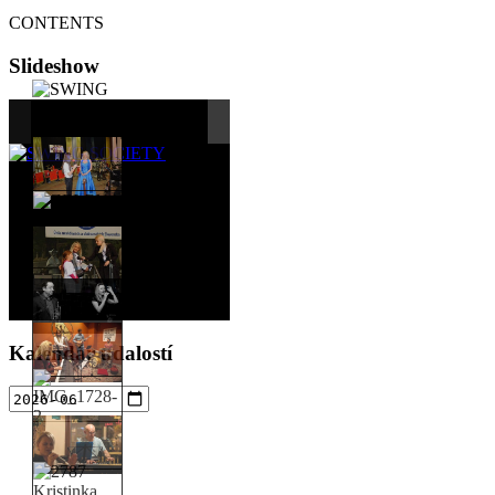
CONTENTS
Sidebar
Slideshow
Kalendár udalostí