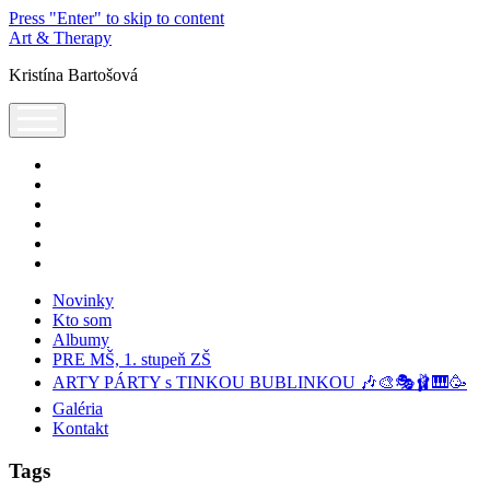
Press "Enter" to skip to content
Art & Therapy
Kristína Bartošová
open
menu
facebook
instagram
youtube
tel:+421905320224
podcast
spotify
Novinky
Kto som
Albumy
PRE MŠ, 1. stupeň ZŠ
ARTY PÁRTY s TINKOU BUBLINKOU 🎶🎨🎭🩰🎹🥳
Galéria
Kontakt
Tags