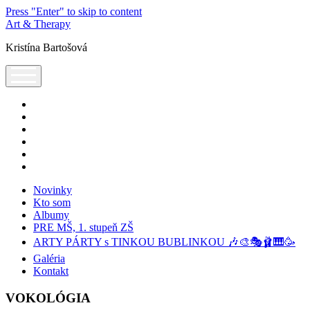
Press "Enter" to skip to content
Art & Therapy
Kristína Bartošová
open
menu
facebook
instagram
youtube
tel:+421905320224
podcast
spotify
Novinky
Kto som
Albumy
PRE MŠ, 1. stupeň ZŠ
ARTY PÁRTY s TINKOU BUBLINKOU 🎶🎨🎭🩰🎹🥳
Galéria
Kontakt
VOKOLÓGIA