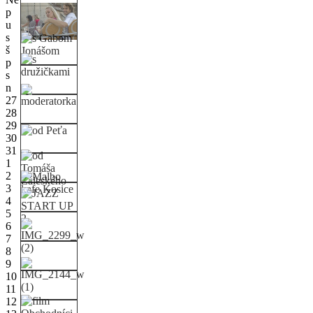
p
u
s
š
p
s
n
27
28
29
30
31
1
2
3
4
5
6
7
8
9
10
11
12