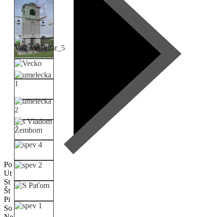
Po
Ut
St
Št
Pi
So
Ne